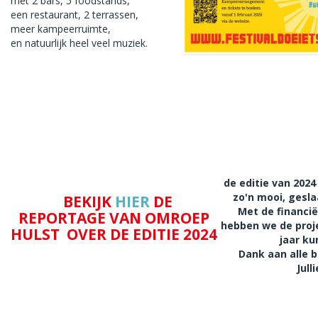
met 2 bars, 5 foodstands,
een restaurant, 2 terrassen,
meer kampeerruimte,
en natuurlijk heel veel muziek.
de editie van 202
zo'n mooi, gesla
BEKIJK
HIER
DE
Met de financië
REPORTAGE VAN OMROEP
hebben we de proje
HULST OVER DE EDITIE 2024
jaar ku
Dank aan alle b
Jull