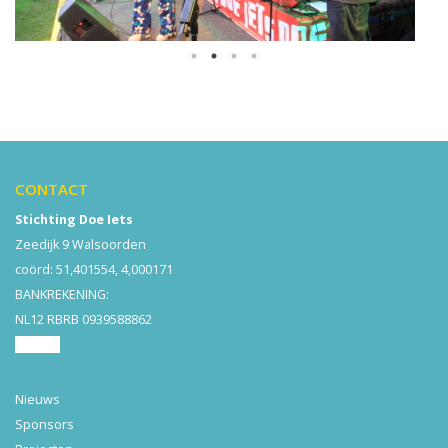
CONTACT
Stichting Doe Iets
Zeedijk 9 Walsoorden
coörd:
51,401554, 4,000171
BANKREKENING:
NL12 RBRB 0939588862
Contact
Nieuws
Sponsors